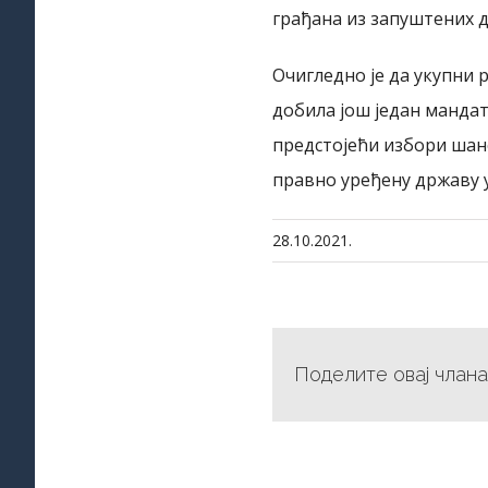
грађана из запуштених д
Очигледно је да укупни 
добила још један мандат
предстојећи избори шанс
правно уређену државу у
28.10.2021.
Поделите овај члана