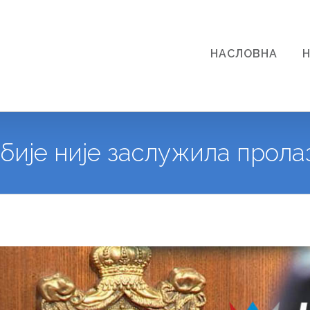
НАСЛОВНА
бије није заслужила прола