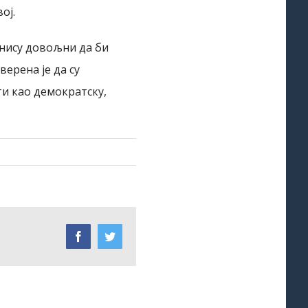
ој.
 нису довољни да би
ерена је да су
ти као демократску,
Facebook
Twitter