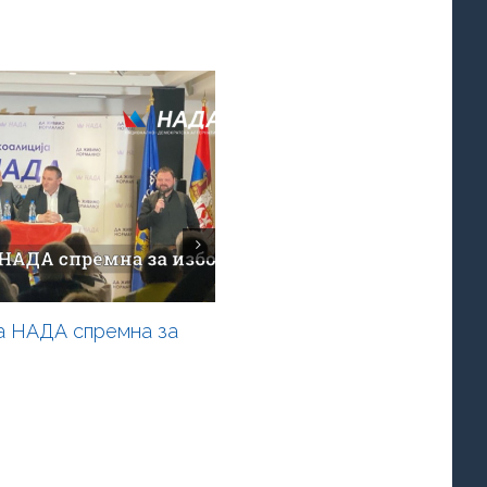
а НАДА спремна за
Равномеран развој Србије
приоритет коалиције НАДА
04.02.2022.