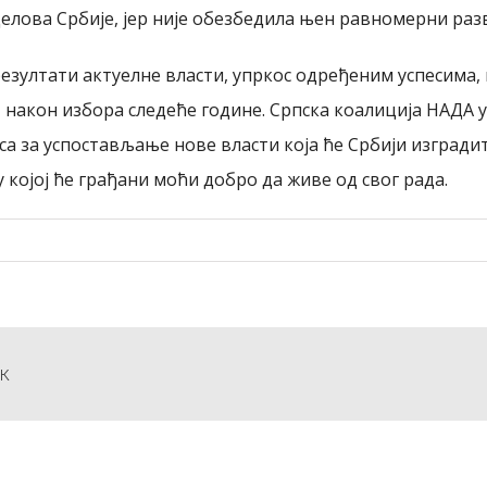
елова Србије, јер није обезбедила њен равномерни разв
резултати актуелне власти, упркос одређеним успесима,
 након избора следеће године. Српска коалиција НАДА ув
а за успостављање нове власти која ће Србији изгради
 којој ће грађани моћи добро да живе од свог рада.
к