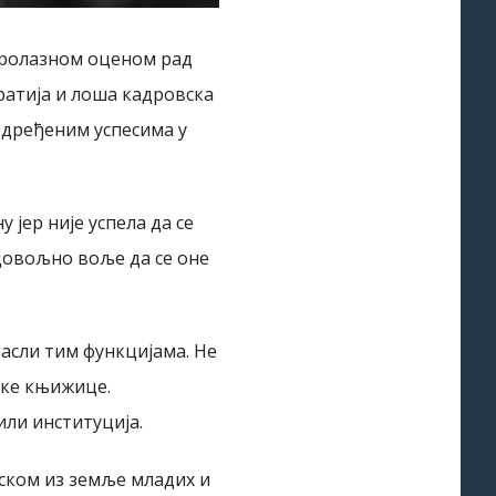
пролазном оценом рад
ратија и лоша кадровска
одређеним успесима у
 јер није успела да се
 довољно воље да се оне
расли тим функцијама. Не
чке књижице.
или институција.
аском из земље младих и