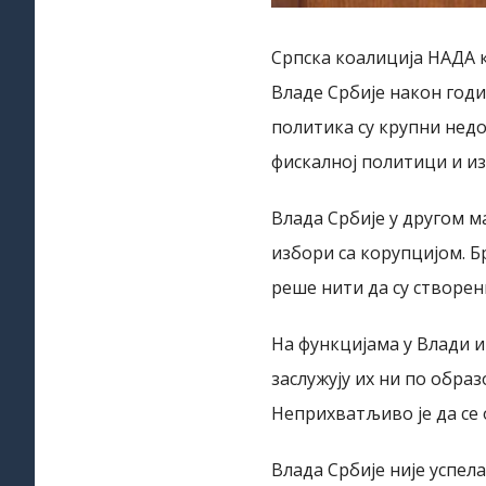
Српска коалиција НАДА 
Владе Србије након год
политика су крупни недо
фискалној политици и и
Влада Србије у другом ма
избори са корупцијом. Б
реше нити да су створен
На функцијама у Влади и
заслужују их ни по обра
Неприхватљиво је да се 
Влада Србије није успел