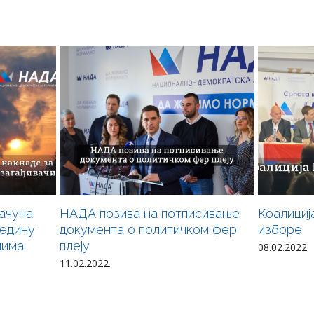
ачуна
НАДА позива на потписивање
Коалициј
редину
документа о политичком фер
изборе
чима
плеју
08.02.2022.
11.02.2022.