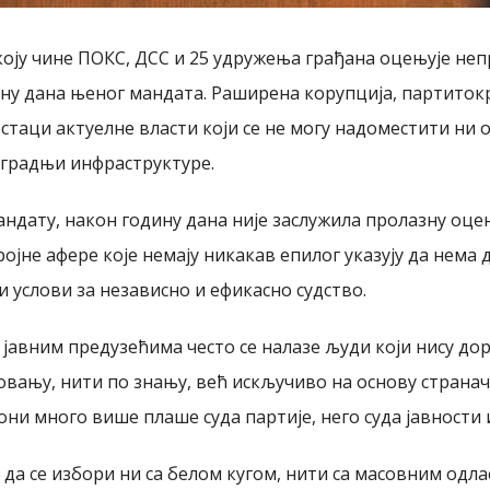
коју чине ПОКС, ДСС и 25 удружења грађана оцењује не
ину дана њеног мандата. Раширена корупција, партиток
стаци актуелне власти који се не могу надоместити ни 
зградњи инфраструктуре.
ндату, након годину дана није заслужила пролазну оцену
ројне афере које немају никакав епилог указују да нема
и услови за независно и ефикасно судство.
 јавним предузећима често се налазе људи који нису до
зовању, нити по знању, већ искључиво на основу страна
они много више плаше суда партије, него суда јавности 
а да се избори ни са белом кугом, нити са масовним одл