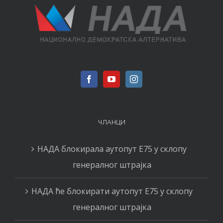
ЧЛАНЦИ
НАДА блокирала аутопут Е75 у склопу
генералног штрајка
НАДА ће блокирати аутопут Е75 у склопу
генералног штрајка