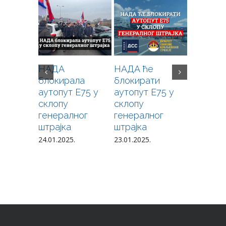
НАДА
НАДА ће
Позив н
блокирала
блокирати
свеопшт
аутопут Е75 у
аутопут Е75 у
побуну 
склопу
склопу
кримина
генералног
генералног
издајнич
штрајка
штрајка
режима
Алекса
24.01.2025.
23.01.2025.
Вучића
12.12.2024