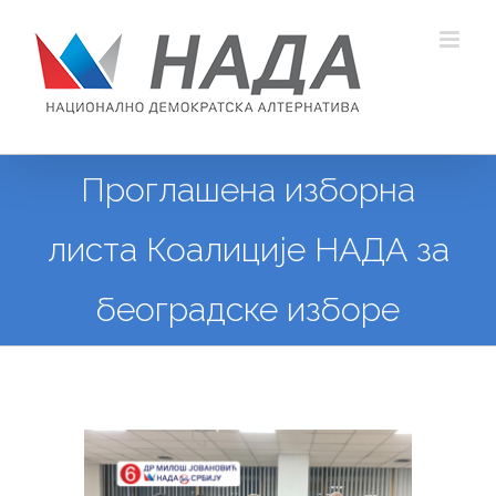
Skip
to
content
Проглашена изборна
листа Коалиције НАДА за
београдске изборе
View
Larger