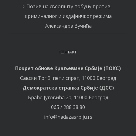
Позив на свеопшту побуну против
криминалног и издајничког режима
Александра Вучића
КОНТАКТ
Покрет обнове Краљевине Србије (ПОКС)
Савски Трг 9, пети спрат, 11000 Београд
Демократска странка Србије (ДСС)
Браће Југовића 2а, 11000 Београд
065 / 288 38 80
info@nadazasrbiju.rs