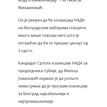
Михаиловић.
Он је уверен да ће колаиција НАДА
на београдским изборима освојити
много више гласова него што је
потребно да би се прешао цензус од
3 одсто.
Кандидат Српске коалиције НАДА за
председника Србије, др Милош
Јовановић изјавио је да уопште
нема сумње да је програм коалиције
за Београд најозбиљнији и
најпромишљенији.