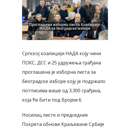
Image
Српској коалицији НАДА коју чини
ПОКС, ДСС и 25 удружења грађана
проглашена је изборна листа за
београдске изборе коју је подржало
потписима више од 3.300 грађана,
која ће бити под бројем 6.
Носилац листе и председник
Покрета обнове Краљевине Србије