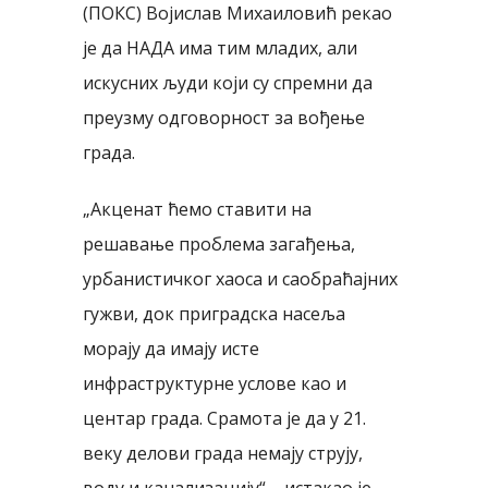
(ПОКС) Војислав Михаиловић рекао
је да НАДА има тим младих, али
искусних људи који су спремни да
преузму одговорност за вођење
града.
„Акценат ћемо ставити на
решавање проблема загађења,
урбанистичког хаоса и саобраћајних
гужви, док приградска насеља
морају да имају исте
инфраструктурне услове као и
центар града. Срамота је да у 21.
веку делови града немају струју,
воду и канализацију“ – истакао је