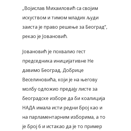
„Војислав Михаиловић са својим
искуством и тимом младих људи
заиста је право решење за Београд“,
рекао је Јовановић.
Јовановић је похвалио гест
председника иницијативне Не
давимо Београд, Добрице
Веселиновића, који је на његову
молбу одложио предају листе за
београдске изборе да би коалиција
НАДА имала исти редни број као и
на парламентарним изборима, а то
је број 6 и истакао да је то пример