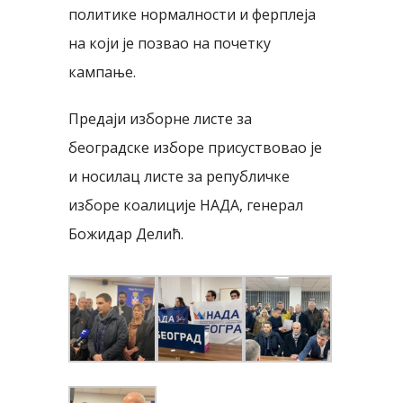
политике нормалности и ферплеја
на који је позвао на почетку
кампање.
Предаји изборне листе за
београдске изборе присуствовао је
и носилац листе за републичке
изборе коалиције НАДА, генерал
Божидар Делић.