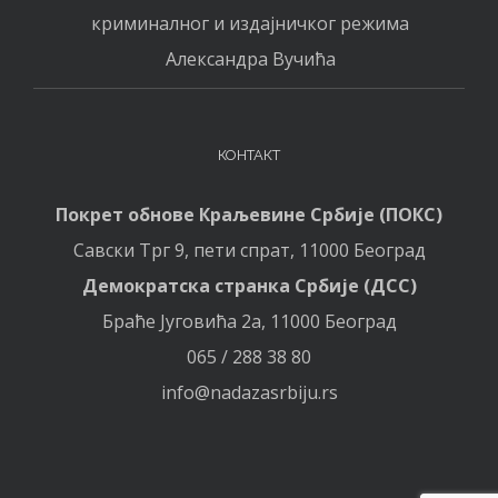
криминалног и издајничког режима
Александра Вучића
КОНТАКТ
Покрет обнове Краљевине Србије (ПОКС)
Савски Трг 9, пети спрат, 11000 Београд
Демократска странка Србије (ДСС)
Браће Југовића 2а, 11000 Београд
065 / 288 38 80
info@nadazasrbiju.rs