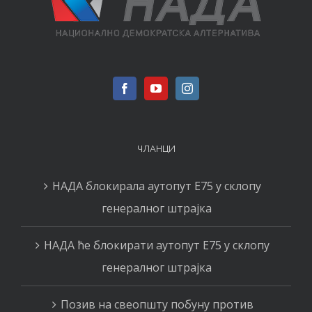
ЧЛАНЦИ
НАДА блокирала аутопут Е75 у склопу
генералног штрајка
НАДА ће блокирати аутопут Е75 у склопу
генералног штрајка
Позив на свеопшту побуну против