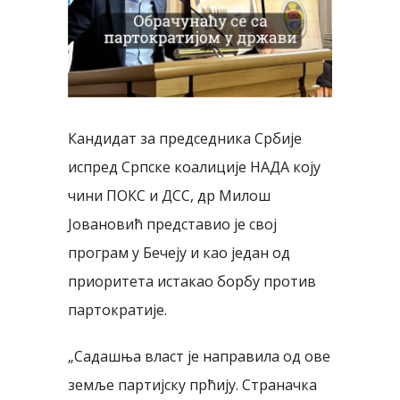
Кандидат за председника Србије
испред Српске коалиције НАДА коју
чини ПОКС и ДСС, др Милош
Јовановић представио је свој
програм у Бечеју и као један од
приоритета истакао борбу против
партократије.
„Садашња власт је направила од ове
земље партијску прћију. Страначка