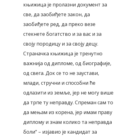
књижица је пролазни документ за
све, да заобиђете закон, да
заобиђете ред, да преко везе
стекнете богатство и за вас и за
своју породицу и за своју децу.
Страначка књижица је тренутно
важнија од дипломе, од биографије,
од свега. Док се то не заустави,
млади, стручни и способни ће
одлазити из земље, јер не могу више
да трпе ту неправду. Спреман сам то
да мењам из корена, јер имам праву
диплому и знам колико та неправда
боли“ – изјавио је кандидат за