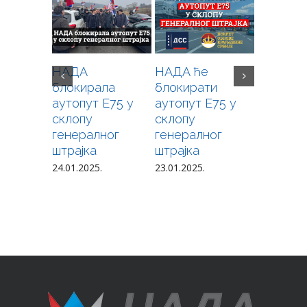
НАДА
НАДА ће
Позив н
блокирала
блокирати
свеопшт
аутопут Е75 у
аутопут Е75 у
побуну 
склопу
склопу
кримина
генералног
генералног
издајнич
штрајка
штрајка
режима
Алекса
24.01.2025.
23.01.2025.
Вучића
12.12.2024