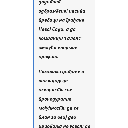
додатног
одбрамбеног насипа
пребаци на грађане
Новог Сада, а да
компанији ‘Галенс’
омогући енорман
профит.
Позивамо грађане и
опозицију да
искористе све
процедуралне
могућности да се
план за овај део
приобаља не усвоји до