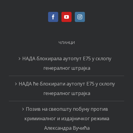
ЧЛАНЦИ
НАДА блокирала аутопут Е75 у склопу
генералног штрајка
НАДА ће блокирати аутопут Е75 у склопу
генералног штрајка
Позив на свеопшту побуну против
криминалног и издајничког режима
Александра Вучића