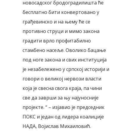
новосадског бродоградилишта ће
бесплатно бити конвертовано у
грађевинско и на њему ће се
противно струци и мимо закона
градити врло профитабилно
стамбено насеље. Оволико бацање
под ноге закона и свих институција
је незабележено у српској историји и
говори о великој нервози власти
која је свесна свога краја, па чини
све да заврши за њу најуносније
пројекте. “ – изјавио је председник
ПОКС и један од лидера коалиције
НАДА, Војислав Михаиловић.