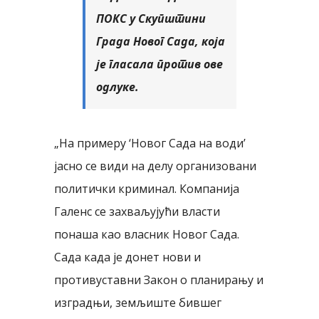
ПОКС у Скупштини
Града Новог Сада, која
је гласала против ове
одлуке.
„На примеру ‘Новог Сада на води’
јасно се види на делу организовани
политички криминал. Компанија
Галенс се захваљујући власти
понаша као власник Новог Сада.
Сада када је донет нови и
противуставни Закон о планирању и
изградњи, земљиште бившег