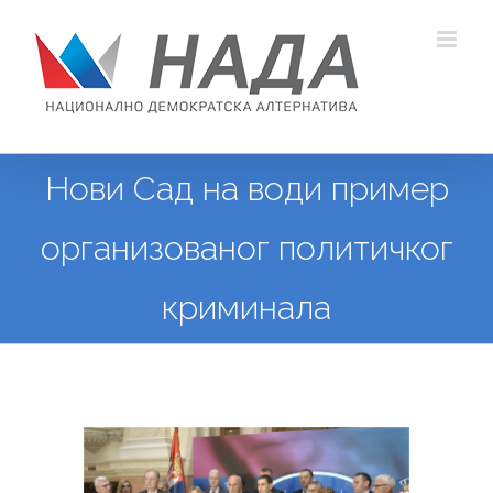
Skip
to
content
Нови Сад на води пример
организованог политичког
криминала
View
Larger