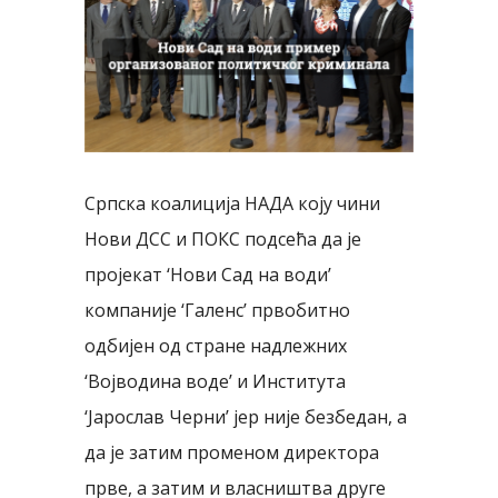
Image
Српска коалиција НАДА коју чини
Нови ДСС и ПОКС подсећа да је
пројекат ‘Нови Сад на води’
компаније ‘Галенс’ првобитно
одбијен од стране надлежних
‘Војводина воде’ и Института
‘Јарослав Черни’ јер није безбедан, а
да је затим променом директора
прве, а затим и власништва друге