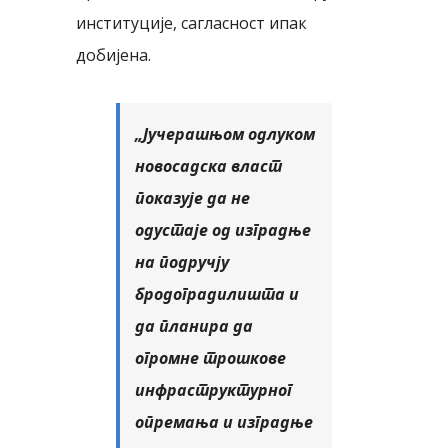
институције, сагласност ипак
добијена.
„Јучерашњом одлуком
новосадска власт
показује да не
одустаје од изградње
на подручју
бродоградилишта и
да планира да
огромне трошкове
инфраструктурног
опремања и изградње