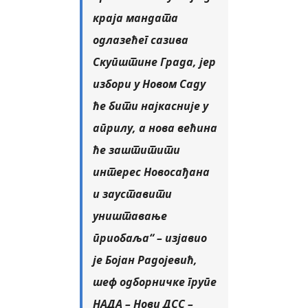
краја мандата
одлазећег сазива
Скупштине Града, јер
избори у Новом Саду
ће бити најкасније у
априлу, а нова већина
ће заштитити
интерес Новосађана
и зауставити
уништавање
приобаља“ – изјавио
је Бојан Радојевић,
шеф одборничке групе
НАДА – Нови ДСС –