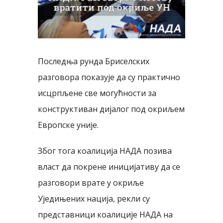
Последња рунда Бриселских
разговора показује да су практично
исцрпљене све могућности за
конструктиван дијалог под окриљем
Европске уније.
Због тога коалиција НАДА позива
власт да покрене иницијативу да се
разговори врате у окриље
Уједињених нација, рекли су
представници коалиције НАДА на