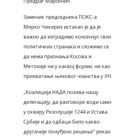
Предраг Марсенић.
Заменик председника ПОКС-а
Мирко Чикириз истакао је да је
важно да изградимо консензус свих
политичких странака и сложимо се
да нема признања Косова и
Метохије ни у каквој форми, ни као
прихватање њиховог чланства у УН.
„Коалиција НАДА позива нашу
делегацију, да разговоре води само
у оквиру Резолуције 1244 и Устава
Србије и да одбаци било какво
другачије понуђено решење“ рекао