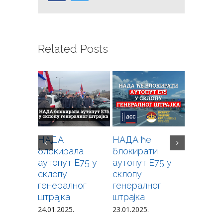
Related Posts
НАДА
НАДА ће
Позив н
блокирала
блокирати
свеопшт
аутопут Е75 у
аутопут Е75 у
побуну 
склопу
склопу
кримина
генералног
генералног
издајнич
штрајка
штрајка
режима
Алекса
24.01.2025.
23.01.2025.
Вучића