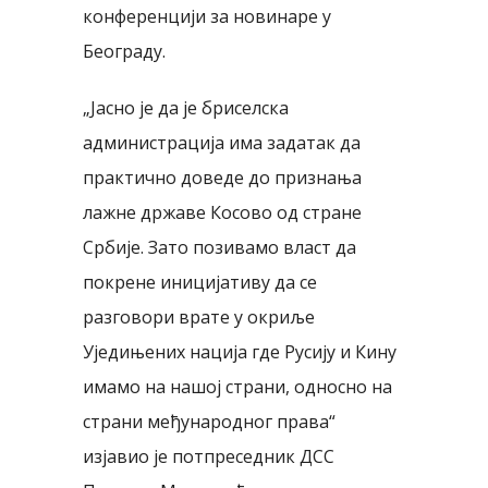
конференцији за новинаре у
Београду.
„Јасно је да је бриселска
администрација има задатак да
практично доведе до признања
лажне државе Косово од стране
Србије. Зато позивамо власт да
покрене иницијативу да се
разговори врате у окриље
Уједињених нација где Русију и Кину
имамо на нашој страни, односно на
страни међународног права“
изјавио је потпреседник ДСС