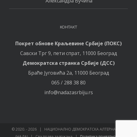
Александра Вучића
КОНТАКТ
Покрет обнове Краљевине Србије (ПОКС)
Савски Трг 9, пети спрат, 11000 Београд
Демократска странка Србије (ДСС)
Браће Југовића 2а, 11000 Београд
065 / 288 38 80
info@nadazasrbiju.rs
© 2020. -
2026 | НАЦИОНАЛНО ДЕМОКРАТСКА АЛТЕРНАТИВА
(НАДА) | Сва права задржана |
Политика приватности