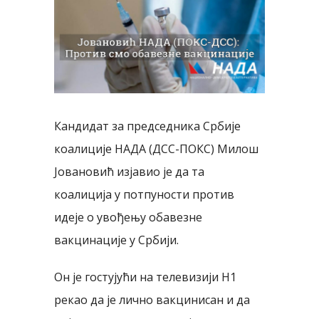
Image
Кандидат за председника Србије
коалиције НАДА (ДСС-ПОКС) Милош
Јовановић изјавио је да та
коалиција у потпуности против
идеје о увођењу обавезне
вакцинације у Србији.
Он је гостујући на телевизији Н1
рекао да је лично вакцинисан и да