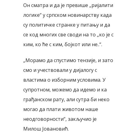
Он сматра и да је превише „ријалити
логике“ у српском новинарству када
су политичке странке у питању и да
се код многих све своди на то „ко је с
ким, ко ће с ким, бојкот или не..“.
„Морамо да спустимо тензије, и зато
смо и учествовали у дијалогу с
властима о изборним условима. У
супротном, можемо да идемо и ка
грађанском рату, али сутра би неко
могао да плати животом наше
неодговорности“, закључио је
Милош Јовановић.