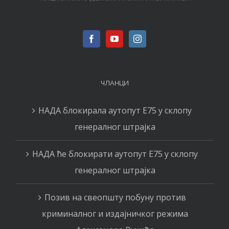
ЧЛАНЦИ
НАДА блокирала аутопут Е75 у склопу
генералног штрајка
НАДА ће блокирати аутопут Е75 у склопу
генералног штрајка
Позив на свеопшту побуну против
криминалног и издајничког режима