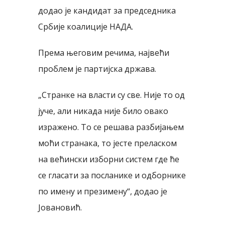
додао је кандидат за председника
Србије коалиције НАДА.
Према његовим речима, највећи
проблем је партијска држава.
„Странке на власти су све. Није то од
јуче, али никада није било овако
изражено. То се решава разбијањем
моћи странака, то јесте преласком
на већински изборни систем где ће
се гласати за посланике и одборнике
по имену и презимену“, додао је
Јовановић.