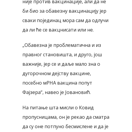
није против вакцинације, али да не
би био за обавезну вакцинацију јер
сваки појединац мора сам да одлучи
да ли ће се вакцнисати или не.
„Обавезна је проблематична и из
правног становишта, и друго, још
важније, јер се и даље мало зна о
дугорочном дејству вакцине,
посебно мРНА вакцина попут
Фајзера“, навео је Јовановић.
На питање шта мисли о Ковид
пропусницама, он је рекао да сматра
да су оне потпуно бесмислене и да је