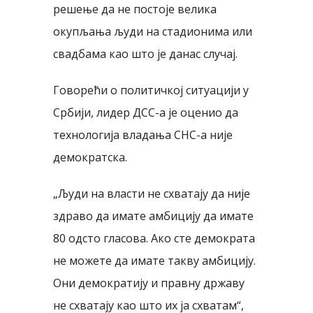
решење да не постоје велика
окупљања људи на стадионима или
свадбама као што је данас случај.
Говорећи о политичкој ситуацији у
Србији, лидер ДСС-а је оценио да
технологија владања СНС-а није
демократска.
„Људи на власти не схватају да није
здраво да имате амбицију да имате
80 одсто гласова. Ако сте демократа
не можете да имате такву амбицију.
Они демократију и правну државу
не схватају као што их ја схватам“,